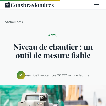
📰
Consbraslondres
Accueil
›
Actu
ACTU
Niveau de chantier : un
outil de mesure fiable
maurice
7 septembre 2023
2 min de lecture
M