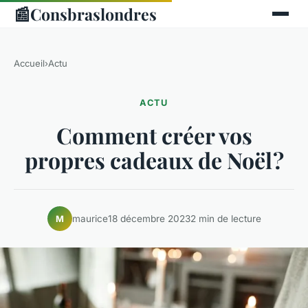
📰
Consbraslondres
Accueil
›
Actu
ACTU
Comment créer vos
propres cadeaux de Noël ?
maurice
18 décembre 2023
2 min de lecture
M