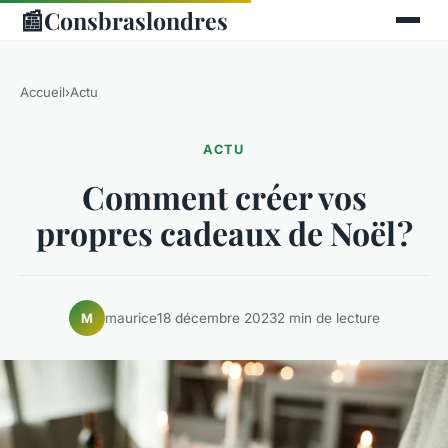
📰
Consbraslondres
Accueil
›
Actu
ACTU
Comment créer vos
propres cadeaux de Noël ?
maurice
18 décembre 2023
2 min de lecture
M