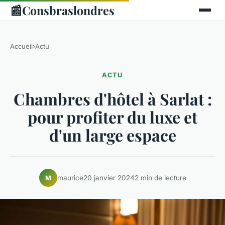
📰
Consbraslondres
Accueil
›
Actu
ACTU
Chambres d'hôtel à Sarlat :
pour profiter du luxe et
d'un large espace
maurice
20 janvier 2024
2 min de lecture
M