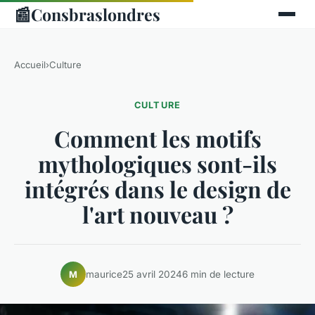
📰
Consbraslondres
Accueil
›
Culture
CULTURE
Comment les motifs
mythologiques sont-ils
intégrés dans le design de
l'art nouveau ?
maurice
25 avril 2024
6 min de lecture
M