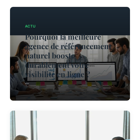
ACTU
Pourquoi la meilleure
agence de référencement
naturel booste
durablement votre
visibilité en ligne ?
...