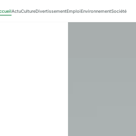
ccueil
Actu
Culture
Divertissement
Emploi
Environnement
Société