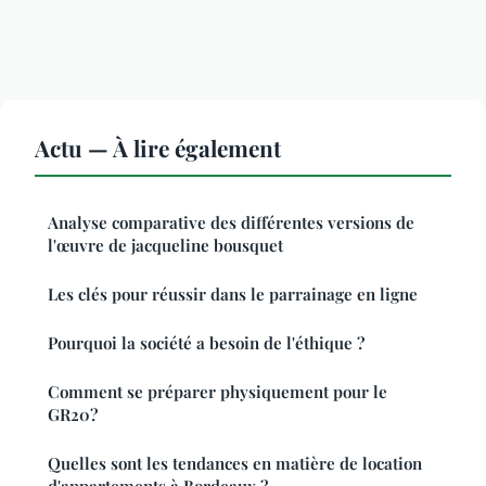
Actu — À lire également
Analyse comparative des différentes versions de
l'œuvre de jacqueline bousquet
Les clés pour réussir dans le parrainage en ligne
Pourquoi la société a besoin de l'éthique ?
Comment se préparer physiquement pour le
GR20?
Quelles sont les tendances en matière de location