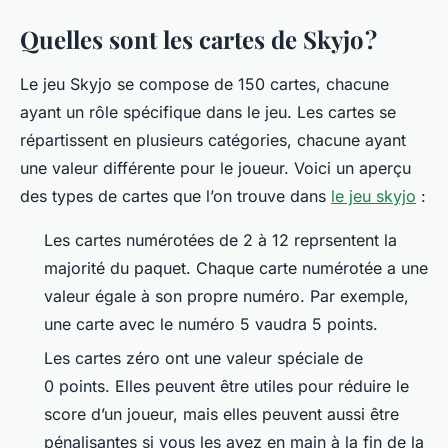
Quelles sont les cartes de Skyjo ?
Le jeu Skyjo se compose de 150 cartes, chacune
ayant un rôle spécifique dans le jeu. Les cartes se
répartissent en plusieurs catégories, chacune ayant
une valeur différente pour le joueur. Voici un aperçu
des types de cartes que l’on trouve dans
le jeu skyjo
:
Les cartes numérotées de 2 à 12 reprsentent la
majorité du paquet. Chaque carte numérotée a une
valeur égale à son propre numéro. Par exemple,
une carte avec le numéro 5 vaudra 5 points.
Les cartes zéro ont une valeur spéciale de
0 points. Elles peuvent être utiles pour réduire le
score d’un joueur, mais elles peuvent aussi être
pénalisantes si vous les avez en main à la fin de la