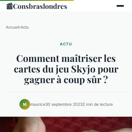
📰
Consbraslondres
Accueil
›
Actu
ACTU
Comment maîtriser les
cartes du jeu Skyjo pour
gagner à coup sûr ?
maurice
30 septembre 2023
2 min de lecture
M