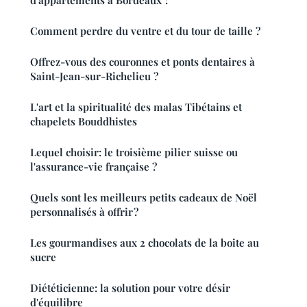
d'appartements à Bordeaux ?
Comment perdre du ventre et du tour de taille ?
Offrez-vous des couronnes et ponts dentaires à
Saint-Jean-sur-Richelieu ?
L'art et la spiritualité des malas Tibétains et
chapelets Bouddhistes
Lequel choisir: le troisième pilier suisse ou
l'assurance-vie française ?
Quels sont les meilleurs petits cadeaux de Noël
personnalisés à offrir ?
Les gourmandises aux 2 chocolats de la boite au
sucre
Diététicienne: la solution pour votre désir
d'équilibre