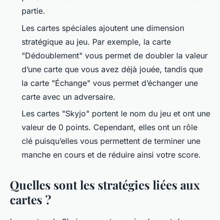
partie.
Les cartes spéciales ajoutent une dimension
stratégique au jeu. Par exemple, la carte
"Dédoublement" vous permet de doubler la valeur
d’une carte que vous avez déjà jouée, tandis que
la carte "Échange" vous permet d’échanger une
carte avec un adversaire.
Les cartes "Skyjo" portent le nom du jeu et ont une
valeur de 0 points. Cependant, elles ont un rôle
clé puisqu’elles vous permettent de terminer une
manche en cours et de réduire ainsi votre score.
Quelles sont les stratégies liées aux
cartes ?