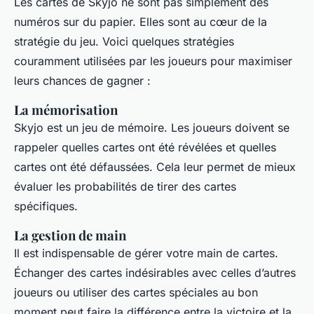
Les cartes de Skyjo ne sont pas simplement des
numéros sur du papier. Elles sont au cœur de la
stratégie du jeu. Voici quelques stratégies
couramment utilisées par les joueurs pour maximiser
leurs chances de gagner :
La mémorisation
Skyjo est un jeu de mémoire. Les joueurs doivent se
rappeler quelles cartes ont été révélées et quelles
cartes ont été défaussées. Cela leur permet de mieux
évaluer les probabilités de tirer des cartes
spécifiques.
La gestion de main
Il est indispensable de gérer votre main de cartes.
Échanger des cartes indésirables avec celles d’autres
joueurs ou utiliser des cartes spéciales au bon
moment peut faire la différence entre la victoire et la