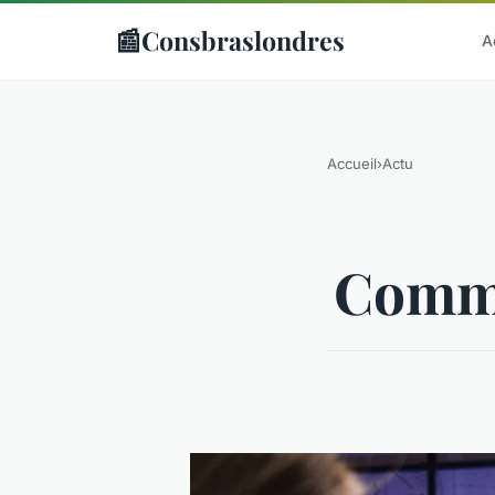
📰
Consbraslondres
A
Accueil
›
Actu
Comme