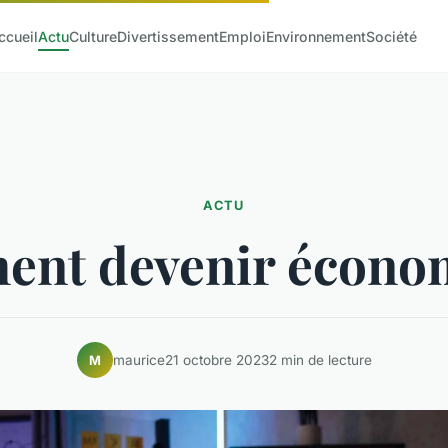
ccueil
Actu
Culture
Divertissement
Emploi
Environnement
Société
ACTU
nt devenir économ
maurice
21 octobre 2023
2 min de lecture
M