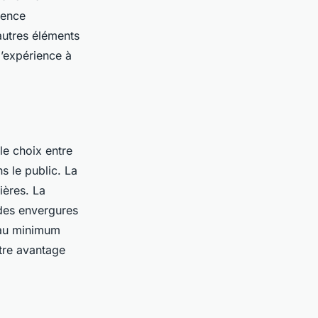
tence
autres éléments
l’expérience à
le choix entre
s le public. La
ières. La
ndes envergures
eau minimum
otre avantage