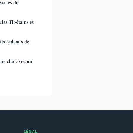
 sortes de
malas Tibétains et
tits cadeaux de
nue chic avec un
LÉGAL