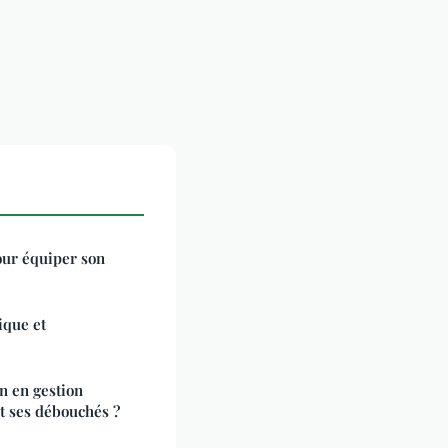
our équiper son
ique et
n en gestion
t ses débouchés ?