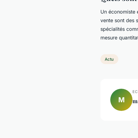
Un économiste e
vente sont des s
spécialités comm
mesure quantitat
Actu
EC
M
m