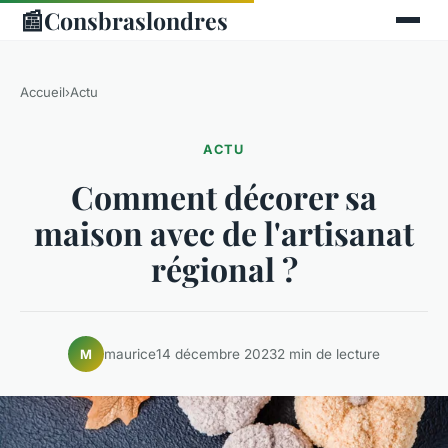
📰
Consbraslondres
Accueil
›
Actu
ACTU
Comment décorer sa
maison avec de l'artisanat
régional ?
maurice
14 décembre 2023
2 min de lecture
M