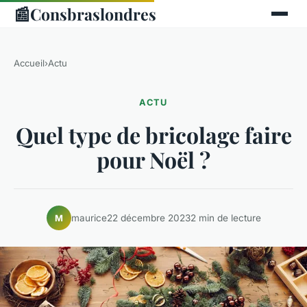
📰
Consbraslondres
Accueil
›
Actu
ACTU
Quel type de bricolage faire
pour Noël ?
maurice
22 décembre 2023
2 min de lecture
M